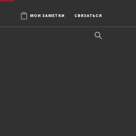
МОИ ЗАМЕТКИ
СВЯЗАТЬСЯ
×
ем
щениях
ложении,
, в том
которые